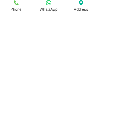
Phone
WhatsApp
Address
המשרדים שלנו
א.התעשיה נצר סירני 1
טלפון
:
054-2828011
השאר מעודכן בכל המבצעים
הרשם לניוזלטר